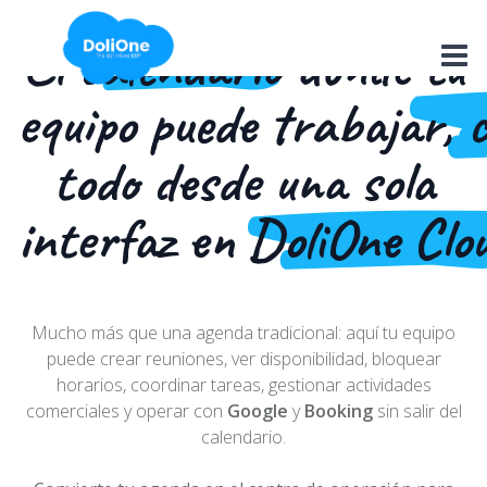
Ir al contenido
El
calendario
donde tu
M
equipo puede
trabajar, 
todo desde una sola
interfaz en
DoliOne Clo
Mucho más que una agenda tradicional: aquí tu equipo
puede crear reuniones, ver disponibilidad, bloquear
horarios, coordinar tareas, gestionar actividades
comerciales y operar con
Google
y
Booking
sin salir del
calendario.