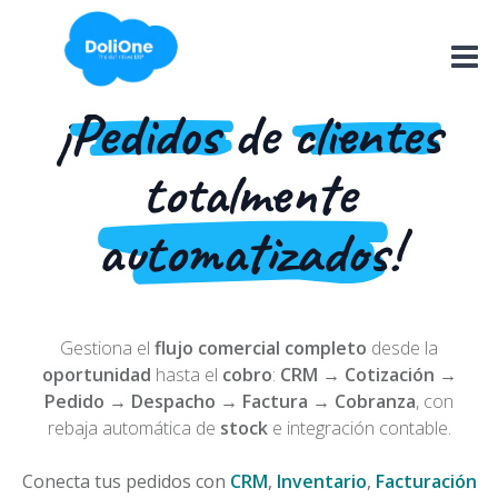
Ir al contenido
M
¡
Pedidos
de
clientes
totalmente
automatizados
!
Gestiona el
flujo comercial completo
desde la
oportunidad
hasta el
cobro
:
CRM → Cotización →
Pedido → Despacho → Factura → Cobranza
, con
rebaja automática de
stock
e integración contable.
Conecta tus pedidos con
CRM
,
Inventario
,
Facturación